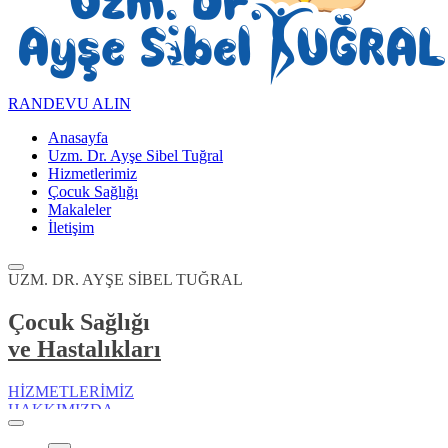
RANDEVU ALIN
Anasayfa
Uzm. Dr. Ayşe Sibel Tuğral
Hizmetlerimiz
Çocuk Sağlığı
Makaleler
İletişim
UZM. DR. AYŞE SİBEL TUĞRAL
Çocuk Sağlığı
ve Hastalıkları
HİZMETLERİMİZ
1
HAKKIMIZDA
2