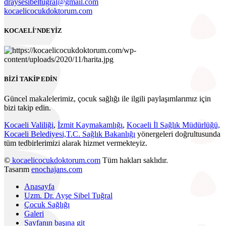
KOCAELİ'NDEYİZ
BİZİ TAKİP EDİN
Güncel makalelerimiz, çocuk sağlığı ile ilgili paylaşımlarımız için
bizi takip edin.
Kocaeli Valiliği
,
İzmit Kaymakamlığı
,
Kocaeli İl Sağlık Müdürlüğü,
Kocaeli Belediyesi,
T.C. Sağlık Bakanlığı
yönergeleri doğrultusunda
tüm tedbirlerimizi alarak hizmet vermekteyiz.
©
kocaelicocukdoktorum.com
Tüm hakları saklıdır.
Tasarım
enochajans.com
Anasayfa
Uzm. Dr. Ayşe Sibel Tuğral
Çocuk Sağlığı
Galeri
Sayfanın başına git
©
kocaelicocukdoktorum.com
Tüm hakları saklıdır. Tasarım
enochajans.com