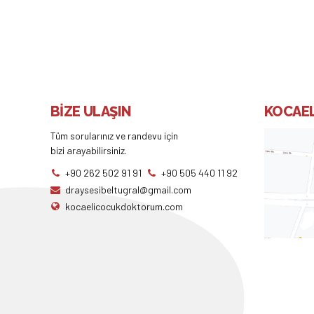
BİZE ULAŞIN
KOCAEL
Tüm sorularınız ve randevu için
bizi arayabilirsiniz.
+90 262 502 91 91
+90 505 440 11 92
draysesibeltugral@gmail.com
kocaelicocukdoktorum.com