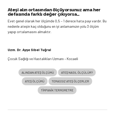
Ateşi alın ortasından ölçüyorsunuz ama her
defasında farklı değer çıkıyorsa…
Evet genel olarak her ölçümde 0,5 – 1 derece hata payı vardır. Bu
nedenle ateşin kaç olduğunu en iyi anlamamızın yolu 3 ölçüm
yapıp ortalamasını almaktır.
Uzm. Dr. Ayşe Sibel Tuğral
Çocuk Sağlığı ve Hastalıkları Uzmanı – Kocaeli
ALINDAN ATEŞ ÖLÇÜMÜ
ATEŞ NASIL ÖLÇÜLÜR?
ATEŞ ÖLÇÜMÜ
TEMASSIZ ATEŞ ÖLÇERLER
TIMPANIK TERMOMETRE