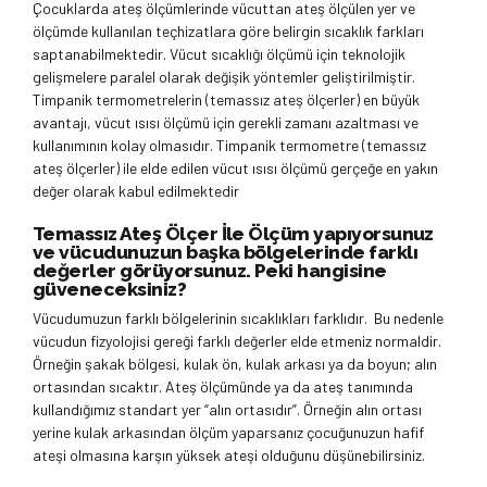
Çocuklarda ateş ölçümlerinde vücuttan ateş ölçülen yer ve
ölçümde kullanılan teçhizatlara göre belirgin sıcaklık farkları
saptanabilmektedir. Vücut sıcaklığı ölçümü için teknolojik
gelişmelere paralel olarak değişik yöntemler geliştirilmiştir.
Timpanik termometrelerin (temassız ateş ölçerler) en büyük
avantajı, vücut ısısı ölçümü için gerekli zamanı azaltması ve
kullanımının kolay olmasıdır. Timpanik termometre (temassız
ateş ölçerler) ile elde edilen vücut ısısı ölçümü gerçeğe en yakın
değer olarak kabul edilmektedir
Temassız Ateş Ölçer İle Ölçüm yapıyorsunuz
ve vücudunuzun başka bölgelerinde farklı
değerler görüyorsunuz. Peki hangisine
güveneceksiniz?
Vücudumuzun farklı bölgelerinin sıcaklıkları farklıdır. Bu nedenle
vücudun fizyolojisi gereği farklı değerler elde etmeniz normaldir.
Örneğin şakak bölgesi, kulak ön, kulak arkası ya da boyun; alın
ortasından sıcaktır. Ateş ölçümünde ya da ateş tanımında
kullandığımız standart yer “alın ortasıdır”. Örneğin alın ortası
yerine kulak arkasından ölçüm yaparsanız çocuğunuzun hafif
ateşi olmasına karşın yüksek ateşi olduğunu düşünebilirsiniz.