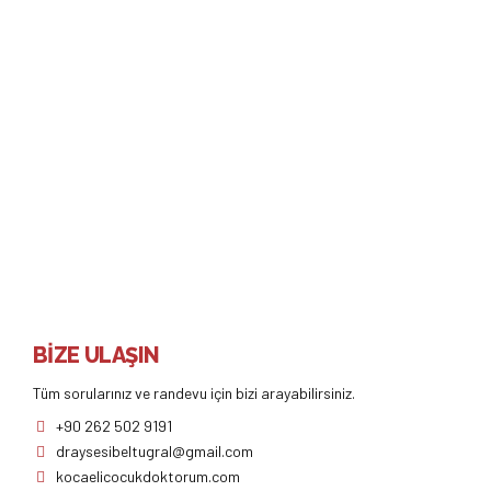
2 Yaş Sendromu
2 yaş sendromu çocuklarda yaklaşık 1,5 yaşında başlayarak 3,5
yaşına kadar devam eden zorlu bir dönemdir. Bu dönemde
çocukta görülen davranış değişikliklerinin hepsi bir anda ortaya
çıkmaz.
Devamı
BİZE ULAŞIN
Tüm sorularınız ve randevu için bizi arayabilirsiniz.
+90 262 502 9191
draysesibeltugral@gmail.com
kocaelicocukdoktorum.com