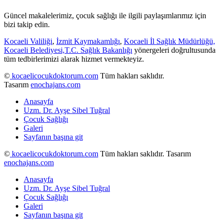
Güncel makalelerimiz, çocuk sağlığı ile ilgili paylaşımlarımız için
bizi takip edin.
Kocaeli Valiliği
,
İzmit Kaymakamlığı
,
Kocaeli İl Sağlık Müdürlüğü,
Kocaeli Belediyesi,
T.C. Sağlık Bakanlığı
yönergeleri doğrultusunda
tüm tedbirlerimizi alarak hizmet vermekteyiz.
©
kocaelicocukdoktorum.com
Tüm hakları saklıdır.
Tasarım
enochajans.com
Anasayfa
Uzm. Dr. Ayşe Sibel Tuğral
Çocuk Sağlığı
Galeri
Sayfanın başına git
©
kocaelicocukdoktorum.com
Tüm hakları saklıdır. Tasarım
enochajans.com
Anasayfa
Uzm. Dr. Ayşe Sibel Tuğral
Çocuk Sağlığı
Galeri
Sayfanın başına git