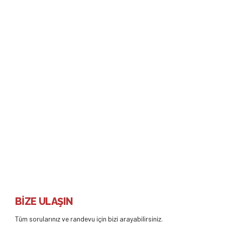
SAĞLIKLI ÇOCUK TAKIBI
Beşinci Hastalık
Beşinci Hastalık yani Eritama Enfeksiyozum, Çocukluk çağı
bulaşıcı döküntülü hastalıklardan biridir. Genel olarak halim selim
seyrettiği için aşısı yoktur.
Devamı
BİZE ULAŞIN
Tüm sorularınız ve randevu için bizi arayabilirsiniz.