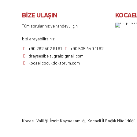
BİZE ULAŞIN
KOCAEL
Tüm sorularınız ve randevu için
bizi arayabilirsiniz.
+90 262 502 91 91
+90 505 440 11 92
draysesibeltugral@gmail.com
kocaelicocukdoktorum.com
Kocaeli Valiliği
,
İzmit Kaymakamlığı
,
Kocaeli İl Sağlık Müdürlüğü