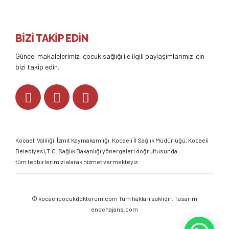
BİZİ TAKİP EDİN
Güncel makalelerimiz, çocuk sağlığı ile ilgili paylaşımlarımız için
bizi takip edin.
Kocaeli Valiliği
,
İzmit Kaymakamlığı
,
Kocaeli İl Sağlık Müdürlüğü,
Kocaeli
Belediyesi,
T.C. Sağlık Bakanlığı
yönergeleri doğrultusunda
tüm tedbirlerimizi alarak hizmet vermekteyiz.
©
kocaelicocukdoktorum.com
Tüm hakları saklıdır. Tasarım
enochajans.com