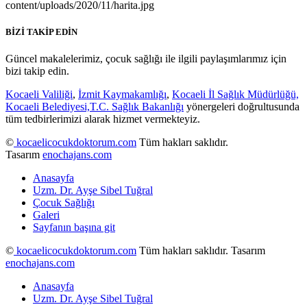
BİZİ TAKİP EDİN
Güncel makalelerimiz, çocuk sağlığı ile ilgili paylaşımlarımız için
bizi takip edin.
Kocaeli Valiliği
,
İzmit Kaymakamlığı
,
Kocaeli İl Sağlık Müdürlüğü,
Kocaeli Belediyesi,
T.C. Sağlık Bakanlığı
yönergeleri doğrultusunda
tüm tedbirlerimizi alarak hizmet vermekteyiz.
©
kocaelicocukdoktorum.com
Tüm hakları saklıdır.
Tasarım
enochajans.com
Anasayfa
Uzm. Dr. Ayşe Sibel Tuğral
Çocuk Sağlığı
Galeri
Sayfanın başına git
©
kocaelicocukdoktorum.com
Tüm hakları saklıdır. Tasarım
enochajans.com
Anasayfa
Uzm. Dr. Ayşe Sibel Tuğral