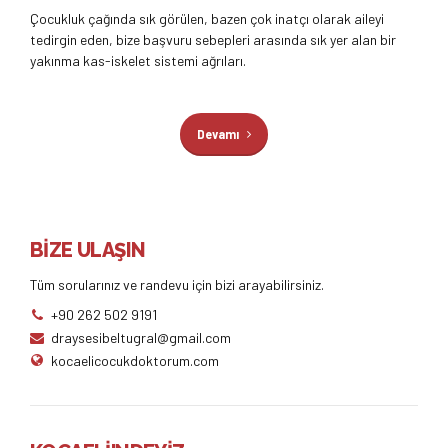
Çocukluk çağında sık görülen, bazen çok inatçı olarak aileyi
tedirgin eden, bize başvuru sebepleri arasında sık yer alan bir
yakınma kas-iskelet sistemi ağrıları.
Devamı
BİZE ULAŞIN
Tüm sorularınız ve randevu için bizi arayabilirsiniz.
+90 262 502 9191
draysesibeltugral@gmail.com
kocaelicocukdoktorum.com