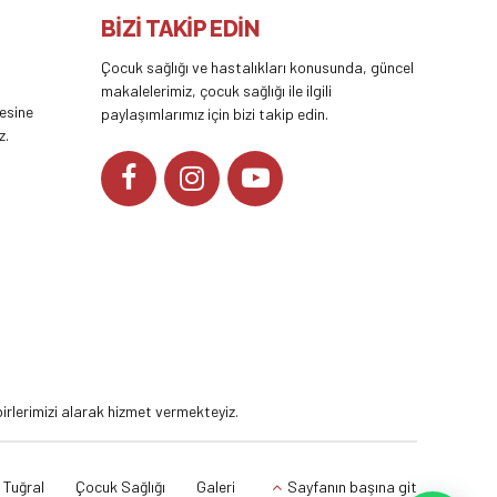
BİZİ TAKİP EDİN
Çocuk sağlığı ve hastalıkları konusunda, güncel
makalelerimiz, çocuk sağlığı ile ilgili
tesine
paylaşımlarımız için bizi takip edin.
z.
YOUTUBE
rlerimizi alarak hizmet vermekteyiz.
 Tuğral
Çocuk Sağlığı
Galeri
Sayfanın başına git