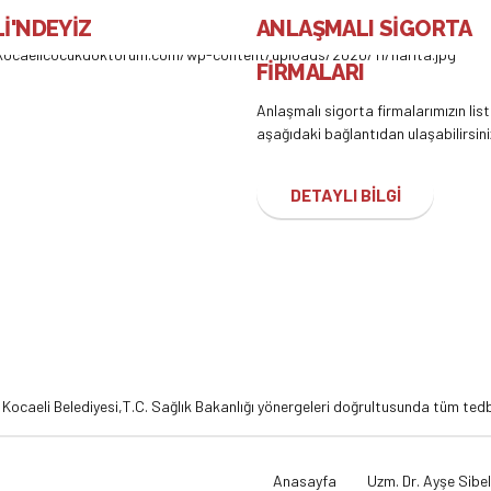
İ'NDEYİZ
ANLAŞMALI SİGORTA
FİRMALARI
Anlaşmalı sigorta firmalarımızın lis
aşağıdaki bağlantıdan ulaşabilirsini
DETAYLI BİLGİ
,
Kocaeli Belediyesi,
T.C. Sağlık Bakanlığı
yönergeleri doğrultusunda tüm tedbi
Anasayfa
Uzm. Dr. Ayşe Sibel