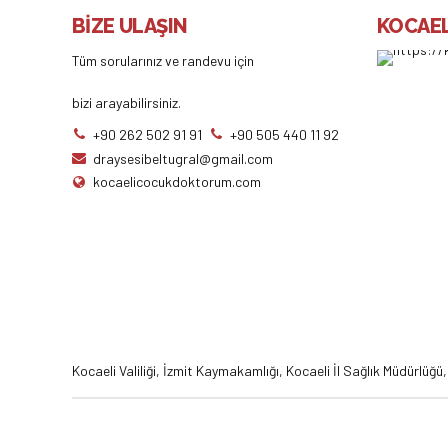
BİZE ULAŞIN
KOCAEL
Tüm sorularınız ve randevu için
bizi arayabilirsiniz.
+90 262 502 91 91
+90 505 440 11 92
draysesibeltugral@gmail.com
kocaelicocukdoktorum.com
Kocaeli Valiliği
,
İzmit Kaymakamlığı
,
Kocaeli İl Sağlık Müdürlüğü