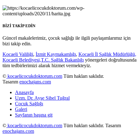
BİZİ TAKİP EDİN
Güncel makalelerimiz, çocuk sağlığı ile ilgili paylaşımlarımız için
bizi takip edin.
Kocaeli Valiliği
,
İzmit Kaymakamlığı
,
Kocaeli İl Sağlık Müdürlüğü,
Kocaeli Belediyesi,
T.C. Sağlık Bakanlığı
yönergeleri doğrultusunda
tüm tedbirlerimizi alarak hizmet vermekteyiz.
©
kocaelicocukdoktorum.com
Tüm hakları saklıdır.
Tasarım
enochajans.com
Anasayfa
Uzm. Dr. Ayşe Sibel Tuğral
Çocuk Sağlığı
Galeri
Sayfanın başına git
©
kocaelicocukdoktorum.com
Tüm hakları saklıdır. Tasarım
enochajans.com