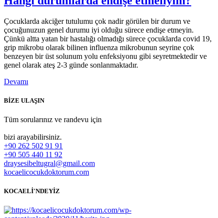
Hangi durumlarda endişe etmeliyim?
Çocuklarda akciğer tutulumu çok nadir görülen bir durum ve
çocuğunuzun genel durumu iyi olduğu sürece endişe etmeyin.
Çünkü altta yatan bir hastalığı olmadığı sürece çocuklarda covid 19,
grip mikrobu olarak bilinen influenza mikrobunun seyrine çok
benzeyen bir üst solunum yolu enfeksiyonu gibi seyretmektedir ve
genel olarak ateş 2-3 günde sonlanmaktadır.
Devamı
BİZE ULAŞIN
Tüm sorularınız ve randevu için
bizi arayabilirsiniz.
+90 262 502 91 91
+90 505 440 11 92
draysesibeltugral@gmail.com
kocaelicocukdoktorum.com
KOCAELİ'NDEYİZ