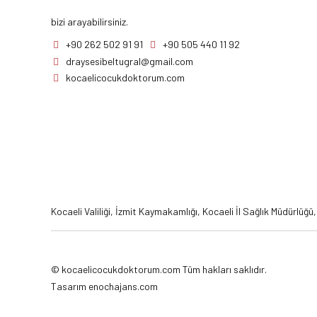
bizi arayabilirsiniz.
+90 262 502 91 91
+90 505 440 11 92
draysesibeltugral@gmail.com
kocaelicocukdoktorum.com
Kocaeli Valiliği
,
İzmit Kaymakamlığı
,
Kocaeli İl Sağlık Müdürlüğü
©
kocaelicocukdoktorum.com
Tüm hakları saklıdır.
Tasarım
enochajans.com