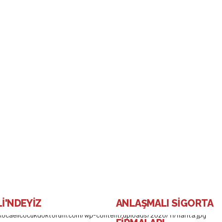
– 3
an uykusu, Yenidoğan bakımı, Yenidoğan bebekte dışkılama, göbek bağ
İ'NDEYİZ
ANLAŞMALI SİGORTA