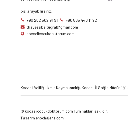
bizi arayabilirsiniz.
+90 262 502 91 91
+90 505 440 11 92
draysesibeltugral@gmail.com
kocaelicocukdoktorum.com
Kocaeli Valiliği
,
İzmit Kaymakamlığı
,
Kocaeli İl Sağlık Müdürlüğü
©
kocaelicocukdoktorum.com
Tüm hakları saklıdır.
Tasarım
enochajans.com