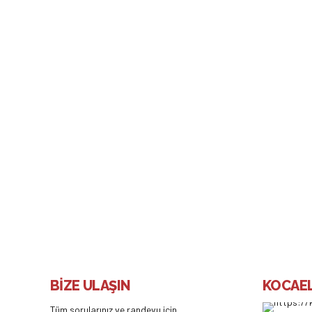
SAĞLIKLI ÇOCUK TAKIBI
Yenidoğan Bakımı 
Yenidoğan bakımı ile ilgili olarak bu yazımızda Yenidoğ
knularda bilgiler vermekteyiz.
BİZE ULAŞIN
KOCAEL
Tüm sorularınız ve randevu için