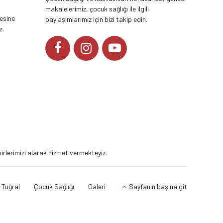
makalelerimiz, çocuk sağlığı ile ilgili
tesine
paylaşımlarımız için bizi takip edin.
z.
YOUTUBE
rlerimizi alarak hizmet vermekteyiz.
 Tuğral
Çocuk Sağlığı
Galeri
Sayfanın başına git