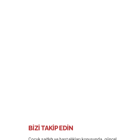
ı, düşmeyen göbek bağı, Yenidoğan bebeğin banyosu gibi
Devamı
BİZİ TAKİP EDİN
Çocuk sağlığı ve hastalıkları konusunda, güncel