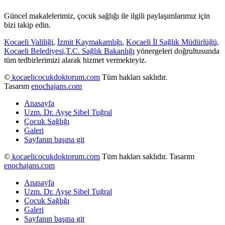
Güncel makalelerimiz, çocuk sağlığı ile ilgili paylaşımlarımız için
bizi takip edin.
Kocaeli Valiliği
,
İzmit Kaymakamlığı
,
Kocaeli İl Sağlık Müdürlüğü,
Kocaeli Belediyesi,
T.C. Sağlık Bakanlığı
yönergeleri doğrultusunda
tüm tedbirlerimizi alarak hizmet vermekteyiz.
©
kocaelicocukdoktorum.com
Tüm hakları saklıdır.
Tasarım
enochajans.com
Anasayfa
Uzm. Dr. Ayşe Sibel Tuğral
Çocuk Sağlığı
Galeri
Sayfanın başına git
©
kocaelicocukdoktorum.com
Tüm hakları saklıdır. Tasarım
enochajans.com
Anasayfa
Uzm. Dr. Ayşe Sibel Tuğral
Çocuk Sağlığı
Galeri
Sayfanın başına git