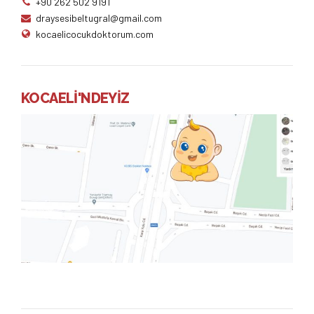
+90 262 502 9191
draysesibeltugral@gmail.com
kocaelicocukdoktorum.com
KOCAELİ'NDEYİZ