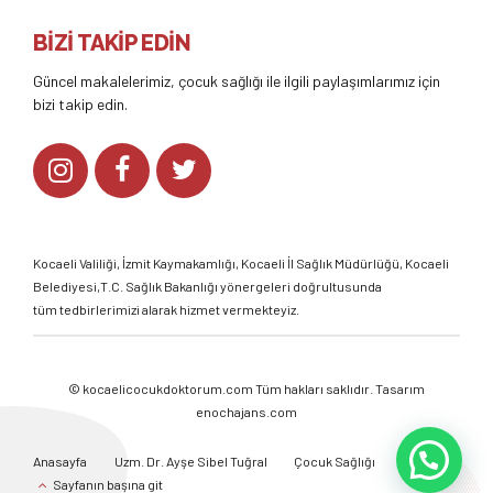
BİZİ TAKİP EDİN
Güncel makalelerimiz, çocuk sağlığı ile ilgili paylaşımlarımız için
bizi takip edin.
Kocaeli Valiliği
,
İzmit Kaymakamlığı
,
Kocaeli İl Sağlık Müdürlüğü,
Kocaeli
Belediyesi,
T.C. Sağlık Bakanlığı
yönergeleri doğrultusunda
tüm tedbirlerimizi alarak hizmet vermekteyiz.
©
kocaelicocukdoktorum.com
Tüm hakları saklıdır. Tasarım
enochajans.com
Anasayfa
Uzm. Dr. Ayşe Sibel Tuğral
Çocuk Sağlığı
Galeri
Sayfanın başına git