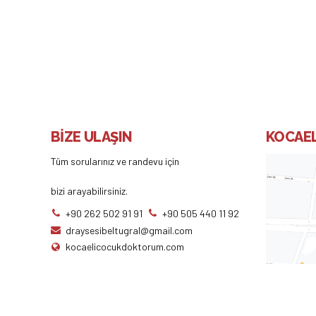
BİZE ULAŞIN
KOCAEL
Tüm sorularınız ve randevu için
bizi arayabilirsiniz.
+90 262 502 91 91
+90 505 440 11 92
draysesibeltugral@gmail.com
kocaelicocukdoktorum.com