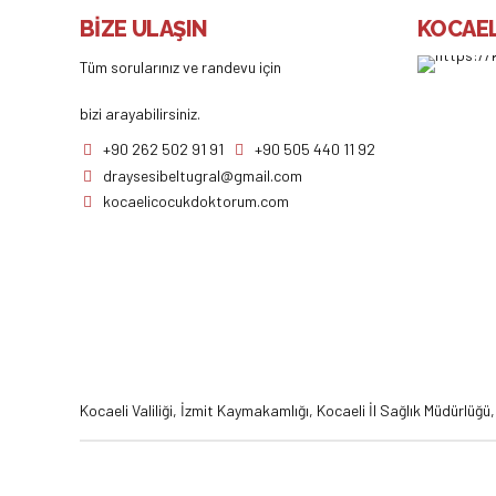
BİZE ULAŞIN
KOCAEL
Tüm sorularınız ve randevu için
bizi arayabilirsiniz.
+90 262 502 91 91
+90 505 440 11 92
draysesibeltugral@gmail.com
kocaelicocukdoktorum.com
Kocaeli Valiliği
,
İzmit Kaymakamlığı
,
Kocaeli İl Sağlık Müdürlüğü