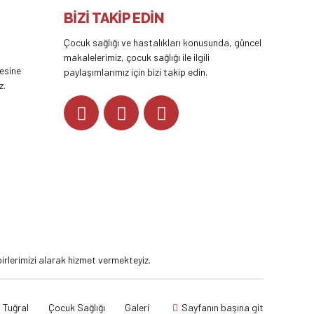
BİZİ TAKİP EDİN
Çocuk sağlığı ve hastalıkları konusunda, güncel
makalelerimiz, çocuk sağlığı ile ilgili
tesine
paylaşımlarımız için bizi takip edin.
z.
YOUTUBE
rlerimizi alarak hizmet vermekteyiz.
 Tuğral
Çocuk Sağlığı
Galeri
Sayfanın başına git