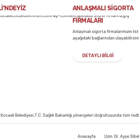
İ'NDEYİZ
ANLAŞMALI SİGORTA
FİRMALARI
Anlaşmalı sigorta firmalarımızın lis
aşağıdaki bağlantıdan ulaşabilirsini
DETAYLI BİLGİ
,
Kocaeli Belediyesi,
T.C. Sağlık Bakanlığı
yönergeleri doğrultusunda tüm tedbi
Anasayfa
Uzm. Dr. Ayşe Sibel