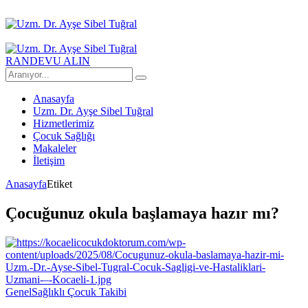
RANDEVU ALIN
Anasayfa
Uzm. Dr. Ayşe Sibel Tuğral
Hizmetlerimiz
Çocuk Sağlığı
Makaleler
İletişim
Anasayfa
Etiket
Çocuğunuz okula başlamaya hazır mı?
Genel
Sağlıklı Çocuk Takibi