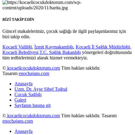
BİZİ TAKİP EDİN
Güncel makalelerimiz, çocuk sağlığı ile ilgili paylaşımlarımız için
bizi takip edin.
Kocaeli Valiliği
,
İzmit Kaymakamlığı
,
Kocaeli İl Sağlık Müdürlüğü,
Kocaeli Belediyesi,
T.C. Sağlık Bakanlığı
yönergeleri doğrultusunda
tüm tedbirlerimizi alarak hizmet vermekteyiz.
©
kocaelicocukdoktorum.com
Tüm hakları saklıdır.
Tasarım
enochajans.com
Anasayfa
Uzm. Dr. Ayşe Sibel Tuğral
Çocuk Sağlığı
Galeri
Sayfanın başına git
©
kocaelicocukdoktorum.com
Tüm hakları saklıdır. Tasarım
enochajans.com
Anasayfa