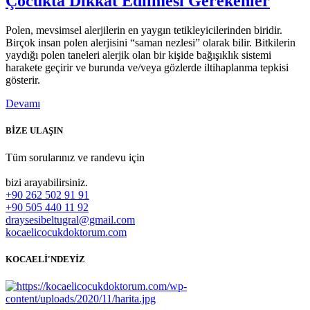
Çocukta Dikkat Edilmesi Gerekenler
Polen, mevsimsel alerjilerin en yaygın tetikleyicilerinden biridir.
Birçok insan polen alerjisini “saman nezlesi” olarak bilir. Bitkilerin
yaydığı polen taneleri alerjik olan bir kişide bağışıklık sistemi
harakete geçirir ve burunda ve/veya gözlerde iltihaplanma tepkisi
gösterir.
Devamı
BİZE ULAŞIN
Tüm sorularınız ve randevu için
bizi arayabilirsiniz.
+90 262 502 91 91
+90 505 440 11 92
draysesibeltugral@gmail.com
kocaelicocukdoktorum.com
KOCAELİ'NDEYİZ