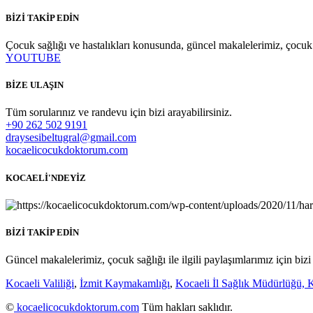
BİZİ TAKİP EDİN
Çocuk sağlığı ve hastalıkları konusunda, güncel makalelerimiz, çocuk sağ
YOUTUBE
BİZE ULAŞIN
Tüm sorularınız ve randevu için bizi arayabilirsiniz.
+90 262 502 9191
draysesibeltugral@gmail.com
kocaelicocukdoktorum.com
KOCAELİ'NDEYİZ
BİZİ TAKİP EDİN
Güncel makalelerimiz, çocuk sağlığı ile ilgili paylaşımlarımız için bizi
Kocaeli Valiliği
,
İzmit Kaymakamlığı
,
Kocaeli İl Sağlık Müdürlüğü,
K
©
kocaelicocukdoktorum.com
Tüm hakları saklıdır.