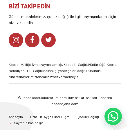
BİZİ TAKİP EDİN
Güncel makalelerimiz, çocuk sağlığı ile ilgili paylaşımlarımız için
bizi takip edin.
Kocaeli Valiliği
,
İzmit Kaymakamlığı
,
Kocaeli İl Sağlık Müdürlüğü,
Kocaeli
Belediyesi,
T.C. Sağlık Bakanlığı
yönergeleri doğrultusunda
tüm tedbirlerimizi alarak hizmet vermekteyiz.
©
kocaelicocukdoktorum.com
Tüm hakları saklıdır. Tasarım
enochajans.com
Anasayfa
Uzm. Dr. Ayşe Sibel Tuğral
Çocuk Sağlığı
Galeri
Sayfanın başına git