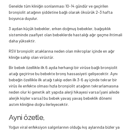
Genelde tüm kliniğin sonlanması 10-14 gündür ve geçirilen
bronşiolit atağının şiddetine bağlı olarak öksürük 2-3 hafta
boyunca duyulur.
3 aydan küçük bebekler, erken doğmuş bebekler, bağışıklık
sisteminde zaafiyet olan bebeklerde hastalığı ağır geçme ihtimali
daha yüksektir.
RSV bronşiolit ataklarına neden olan mikroplar içinde en ağır
kliniğe sahip olan virüstür.
Bir bebek özellikle ilk 6 ayda herhangi bir virüse bağlı bronşiolit
atağı geçirirse bu bebekte bronş hassasiyeti gelişecektir. Aynı
bebeğin özellikle ilk atağı takip eden ilk 3-6 ay içinde tekrar bir
virüs ile enfekte olması hızla bronşiolit atağının tekrarlamasına
neden olur ki genetik alt yapıda alerji hikayesi varsa (yani ailede
alerjik kişiler varsa) bu bebek yavaş yavaş bebeklik dönemi
astım kliniğine doğru ilerleyecektir.
Ayni özetle,
Yoğun viral enfeksiyon salgınlarının olduğu kış aylarında bizler ya