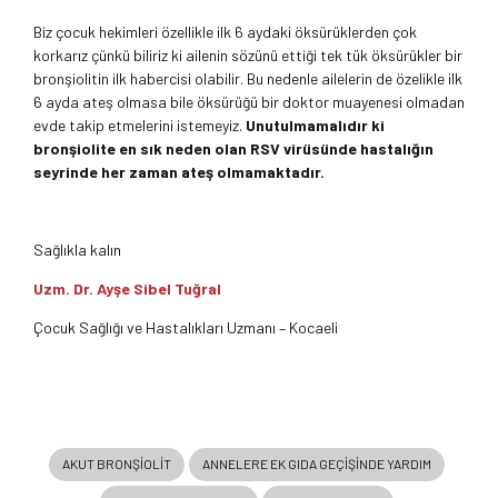
Biz çocuk hekimleri özellikle ilk 6 aydaki öksürüklerden çok
korkarız çünkü biliriz ki ailenin sözünü ettiği tek tük öksürükler bir
bronşiolitin ilk habercisi olabilir. Bu nedenle ailelerin de özelikle ilk
6 ayda ateş olmasa bile öksürüğü bir doktor muayenesi olmadan
evde takip etmelerini istemeyiz.
Unutulmamalıdır ki
bronşiolite en sık neden olan RSV virüsünde hastalığın
seyrinde her zaman ateş olmamaktadır.
Sağlıkla kalın
Uzm. Dr. Ayşe Sibel Tuğral
Çocuk Sağlığı ve Hastalıkları Uzmanı – Kocaeli
AKUT BRONŞIOLIT
ANNELERE EK GIDA GEÇIŞINDE YARDIM