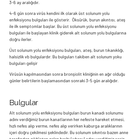
3-6 ay aralığıdır.
4-6 gün sonra virüs kendini ilk olarak üst solunum yolu
enfeksiyonu bulguları ile gösterir. Öksürük, burun akıntısı, ateş
ile ilk semptomlar başlar. Bu üst solunum yolu enfeksiyonu
bulguları ile başlayan klinik giderek alt solunum yolu bulgularına
doğru ilerler.
Üst solunum yolu enfeksiyonu bulguları, ateş, burun tıkanıklığı,
halsizlik vb bulgulardır. Bu bulguları takiben alt solunum yoku
bulguları gelişir
Virüsün kapılmasından sonra bronşiolit kliniğinin en ağır olduğu
günler belirtilerin başlamasından sonraki 3-5 gün aralığıdır.
Bulgular
Alt solunum yolu enfeksiyonu bulguları burun kanadı solunumu
adını verdiğimiz burun kanatlarının her nefeste hareket etmesi,
hızlı nefes alıp verme, nefes alıp verirken kaburga aralıklarının
içeri doğru çekilmesi şeklindedir. Bu solunum sıkıntısı bazen anne
tarafından göğüsten gelen hışıltı (whesy) adını verdiğimiz sesin