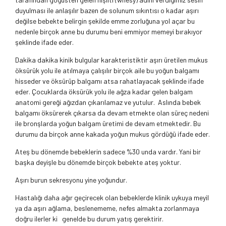
duyulması ile anlaşılır bazen de solunum sıkıntısı o kadar aşırı
değilse bebekte belirgin şekilde emme zorluğuna yol açar bu
nedenle birçok anne bu durumu beni emmiyor memeyi bırakıyor
şeklinde ifade eder.
Dakika dakika kinik bulgular karakteristiktir aşırı üretilen mukus
öksürük yolu ile atılmaya çalışılır birçok aile bu yoğun balgamı
hisseder ve öksürüp balgamı atsa rahatlayacak şeklinde ifade
eder. Çocuklarda öksürük yolu ile ağza kadar gelen balgam
anatomi gereği ağızdan çıkarılamaz ve yutulur. Aslında bebek
balgamı öksürerek çıkarsa da devam etmekte olan süreç nedeni
ile bronşlarda yoğun balgam üretimi de devam etmektedir. Bu
durumu da birçok anne kakada yoğun mukus gördüğü ifade eder.
Ateş bu dönemde bebeklerin sadece %30 unda vardır. Yani bir
başka deyişle bu dönemde birçok bebekte ateş yoktur.
Aşırı burun sekresyonu yine yoğundur.
Hastalığı daha ağır geçirecek olan bebeklerde klinik uykuya meyil
ya da aşırı ağlama, beslenememe, nefes almakta zorlanmaya
doğru ilerler ki genelde bu durum yatış gerektirir.