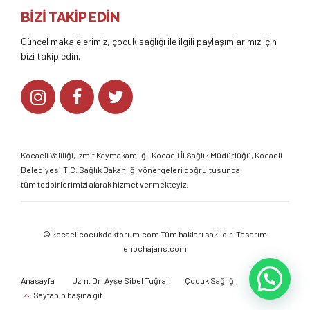
BİZİ TAKİP EDİN
Güncel makalelerimiz, çocuk sağlığı ile ilgili paylaşımlarımız için
bizi takip edin.
Kocaeli Valiliği
,
İzmit Kaymakamlığı
,
Kocaeli İl Sağlık Müdürlüğü,
Kocaeli
Belediyesi,
T.C. Sağlık Bakanlığı
yönergeleri doğrultusunda
tüm tedbirlerimizi alarak hizmet vermekteyiz.
©
kocaelicocukdoktorum.com
Tüm hakları saklıdır. Tasarım
enochajans.com
Anasayfa
Uzm. Dr. Ayşe Sibel Tuğral
Çocuk Sağlığı
Galeri
Sayfanın başına git