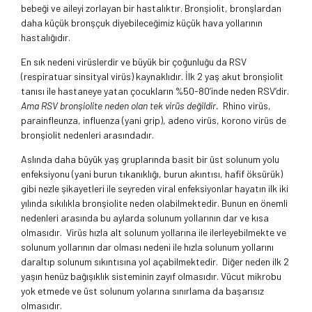
bebeği ve aileyi zorlayan bir hastalıktır. Bronşiolit, bronşlardan
daha küçük bronşçuk diyebileceğimiz küçük hava yollarının
hastalığıdır.
En sık nedeni virüslerdir ve büyük bir çoğunluğu da RSV
(respiratuar sinsityal virüs) kaynaklıdır. İlk 2 yaş akut bronşiolit
tanısı ile hastaneye yatan çocukların %50-80’inde neden RSV’dir.
Ama RSV bronşiolite neden olan tek virüs değildir.
Rhino virüs,
parainfleunza, influenza (yani grip), adeno virüs, korono virüs de
bronşiolit nedenleri arasındadır.
Aslında daha büyük yaş gruplarında basit bir üst solunum yolu
enfeksiyonu (yani burun tıkanıklığı, burun akıntısı, hafif öksürük)
gibi nezle şikayetleri ile seyreden viral enfeksiyonlar hayatın ilk iki
yılında sıkılıkla bronşiolite neden olabilmektedir. Bunun en önemli
nedenleri arasında bu aylarda solunum yollarının dar ve kısa
olmasıdır. Virüs hızla alt solunum yollarına ile ilerleyebilmekte ve
solunum yollarının dar olması nedeni ile hızla solunum yollarını
daraltıp solunum sıkıntısına yol açabilmektedir. Diğer neden ilk 2
yaşın henüz bağışıklık sisteminin zayıf olmasıdır. Vücut mikrobu
yok etmede ve üst solunum yolarına sınırlama da başarısız
olmasıdır.