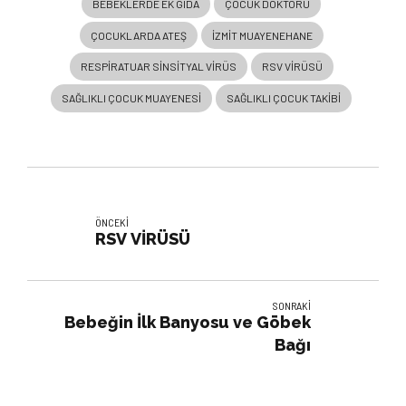
BEBEKLERDE EK GIDA
ÇOCUK DOKTORU
ÇOCUKLARDA ATEŞ
IZMIT MUAYENEHANE
RESPIRATUAR SINSITYAL VIRÜS
RSV VİRÜSÜ
SAĞLIKLI ÇOCUK MUAYENESI
SAĞLIKLI ÇOCUK TAKIBI
ÖNCEKI
RSV VİRÜSÜ
SONRAKI
Bebeğin İlk Banyosu ve Göbek
Bağı