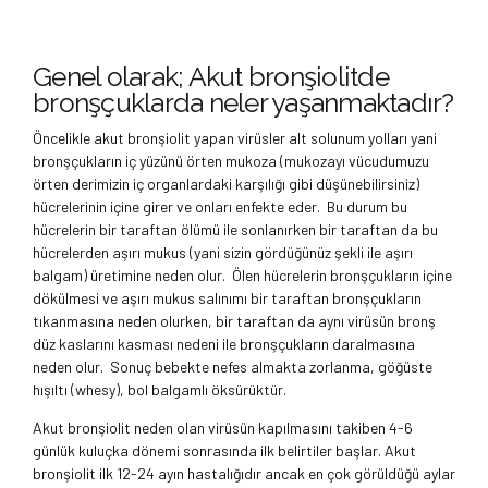
Genel olarak; Akut bronşiolitde
bronşçuklarda neler yaşanmaktadır?
Öncelikle akut bronşiolit yapan virüsler alt solunum yolları yani
bronşçukların iç yüzünü örten mukoza (mukozayı vücudumuzu
örten derimizin iç organlardaki karşılığı gibi düşünebilirsiniz)
hücrelerinin içine girer ve onları enfekte eder. Bu durum bu
hücrelerin bir taraftan ölümü ile sonlanırken bir taraftan da bu
hücrelerden aşırı mukus (yani sizin gördüğünüz şekli ile aşırı
balgam) üretimine neden olur. Ölen hücrelerin bronşçukların içine
dökülmesi ve aşırı mukus salınımı bir taraftan bronşçukların
tıkanmasına neden olurken, bir taraftan da aynı virüsün bronş
düz kaslarını kasması nedeni ile bronşçukların daralmasına
neden olur. Sonuç bebekte nefes almakta zorlanma, göğüste
hışıltı (whesy), bol balgamlı öksürüktür.
Akut bronşiolit neden olan virüsün kapılmasını takiben 4-6
günlük kuluçka dönemi sonrasında ilk belirtiler başlar. Akut
bronşiolit ilk 12-24 ayın hastalığıdır ancak en çok görüldüğü aylar