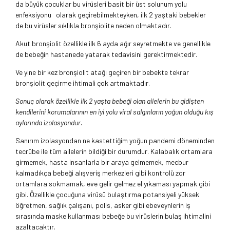
da büyük çocuklar bu virüsleri basit bir üst solunum yolu
enfeksiyonu olarak geçirebilmekteyken, ilk 2 yaştaki bebekler
de bu virüsler sıklıkla bronşiolite neden olmaktadır.
Akut bronşiolit özellikle ilk 6 ayda ağır seyretmekte ve genellikle
de bebeğin hastanede yatarak tedavisini gerektirmektedir.
Ve yine bir kez bronşiolit atağı geçiren bir bebekte tekrar
bronşiolit geçirme ihtimali çok artmaktadır.
Sonuç olarak özellikle ilk 2 yaşta bebeği olan ailelerin bu gidişten
kendilerini korumalarının en iyi yolu viral salgınların yoğun olduğu kış
aylarında izolasyondur.
Sanırım izolasyondan ne kastettiğim yoğun pandemi döneminden
tecrübe ile tüm ailelerin bildiği bir durumdur. Kalabalık ortamlara
girmemek, hasta insanlarla bir araya gelmemek, mecbur
kalmadıkça bebeği alışveriş merkezleri gibi kontrolü zor
ortamlara sokmamak, eve gelir gelmez el yıkaması yapmak gibi
gibi. Özellikle çocuğuna virüsü bulaştırma potansiyeli yüksek
öğretmen, sağlık çalışanı, polis, asker gibi ebeveynlerin iş
sırasında maske kullanması bebeğe bu virüslerin bulaş ihtimalini
azaltacaktır.