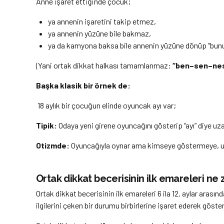
Anne işaret ettiğinde çocuk;
ya annenin işaretini takip etmez,
ya annenin yüzüne bile bakmaz,
ya da kamyona baksa bile annenin yüzüne dönüp “bunu 
(Yani ortak dikkat halkası tamamlanmaz:
“ben–sen–ne
Başka klasik bir örnek de:
18 aylık bir çocuğun elinde oyuncak ayı var;
Tipik:
Odaya yeni girene oyuncağını gösterip “ayı” diye uza
Otizmde:
Oyuncağıyla oynar ama kimseye göstermeye, u
Ortak dikkat becerisinin ilk emareleri ne
Ortak dikkat becerisinin ilk emareleri 6 ila 12. aylar aras
ilgilerini çeken bir durumu birbirlerine işaret ederek göst