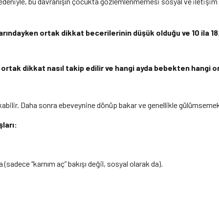
edeniyle, bu davranışın çocukta gözlemlenmemesi sosyal ve iletişim a
ylarındayken ortak dikkat becerilerinin düşük olduğu ve 10 ila 
a
ortak dikkat nasıl takip edilir ve hangi ayda bebekten hangi o
bilir. Daha sonra ebeveynine dönüp bakar ve genellikle gülümsemekte
ları:
(sadece “karnım aç” bakışı değil, sosyal olarak da).