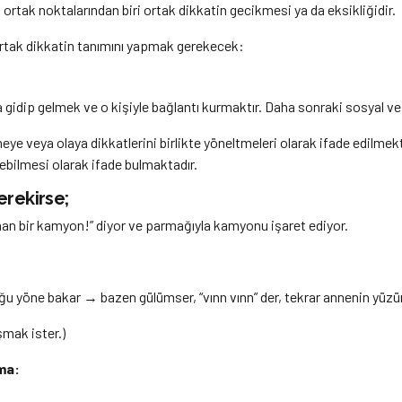
ortak noktalarından biri ortak dikkatin gecikmesi ya da eksikliğidir.
 ortak dikkatin tanımını yapmak gerekecek:
a gidip gelmek ve o kişiyle bağlantı kurmaktır. Daha sonraki sosyal ve i
sneye veya olaya dikkatlerini birlikte yöneltmeleri olarak ifade edilm
eyebilmesi olarak ifade bulmaktadır.
erekirse;
n bir kamyon!” diyor ve parmağıyla kamyonu işaret ediyor.
ne bakar → bazen gülümser, “vınn vınn” der, tekrar annenin yüzüne
şmak ister.)
ma: