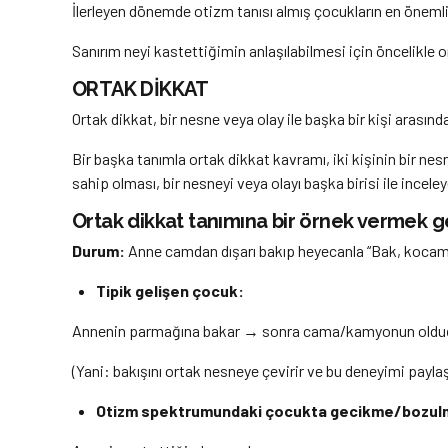
İlerleyen dönemde otizm tanısı almış çocukların en önemli 
Sanırım neyi kastettiğimin anlaşılabilmesi için öncelikle
ORTAK DİKKAT
Ortak dikkat, bir nesne veya olay ile başka bir kişi arasınd
Bir başka tanımla ortak dikkat kavramı, iki kişinin bir ne
sahip olması, bir nesneyi veya olayı başka birisi ile incel
Ortak dikkat tanımına bir örnek vermek g
Durum:
Anne camdan dışarı bakıp heyecanla “Bak, kocama
Tipik gelişen çocuk:
Annenin parmağına bakar → sonra cama/kamyonun olduğu yö
(Yani: bakışını ortak nesneye çevirir ve bu deneyimi payla
Otizm spektrumundaki çocukta gecikme/bozul