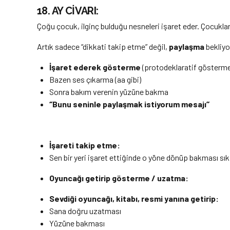
18. AY CİVARI:
Çoğu çocuk, ilginç bulduğu nesneleri işaret eder. Çocuklar,
Artık sadece “dikkati takip etme” değil,
paylaşma
bekliyo
İşaret ederek gösterme
(protodeklaratif gösterme)
Bazen ses çıkarma (aa gibi)
Sonra bakım verenin yüzüne bakma
‘’Bunu seninle paylaşmak istiyorum mesajı’’
İşareti takip etme:
Sen bir yeri işaret ettiğinde o yöne dönüp bakması sı
Oyuncağı getirip gösterme / uzatma:
Sevdiği oyuncağı, kitabı, resmi yanına getirip:
Sana doğru uzatması
Yüzüne bakması