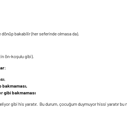
dönüp bakabilir (her seferinde olmasa da).
in ön-koşulu gibi).
ar:
sı
,
p bakmaması,
der gibi bakmaması
yor gibi his yaratır. Bu durum, çocuğum duymuyor hissi yaratır bu 