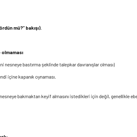
ördün mü?” bakışı).
e olmaması
ini nesneye bastırma şeklinde talepkar davranışlar olması)
ndi içine kapanık oynaması.
neye bakmaktan keyif almasını istedikleri için değil, genellikle ebeve
alı: