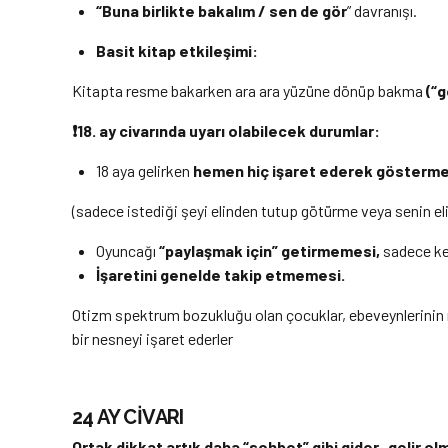
“
Buna birlikte bakal
ı
m / sen de g
ö
r
” davranışı.
Basit kitap etkileşimi:
Kitapta resme bakarken ara ara yüzüne dönüp bakma
(“g
❗18. ay civarında
uyarı olabilecek durumlar:
18 aya gelirken
hemen hiç işaret ederek gösterm
(sadece istediği şeyi elinden tutup götürme veya senin el
Oyuncağı
“paylaşmak için” getirmemesi,
sadece ke
İşaretini genelde takip etmemesi.
Otizm spektrum bozukluğu olan çocuklar, ebeveynlerinin nes
bir nesneyi işaret ederler
24 AY CİVARI
Ortak dikkat artık daha “sohbet” gibi gider–gelir olm