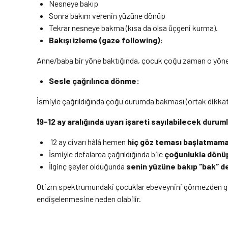
Nesneye bakıp
Sonra bakım verenin yüzüne dönüp
Tekrar nesneye bakma (kısa da olsa üçgeni kurma).
Bakışı izleme (gaze following):
Anne/baba bir yöne baktığında, çocuk çoğu zaman o yöne 
Sesle çağrılınca dönme:
İsmiyle çağrıldığında çoğu durumda bakması (ortak dikkat
❗9-12 ay aralı
ğında
uyarı işareti sayılabilecek duruml
12 ay civarı hâlâ hemen
hiç göz teması başlatmama
İsmiyle defalarca çağrıldığında bile
çoğunlukla dönü
İlginç şeyler olduğunda
senin yüzüne bakıp ‘’bak’’ 
Otizm spektrumundaki çocuklar ebeveynini görmezden geli
endişelenmesine neden olabilir.