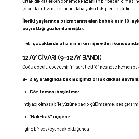
Ortak dikkat erken dönemde kazanılan bir beceri olması n
çocuklar otizm açısından daha yakın takip edilmelidir.
İleriki yaşlarında otizm tanısı alan bebeklerin 10. a
seyrettiği gözlemlenmiştir.
Peki
çocuklarda otizmin erken işaretleri konusund
12 AY CİVARI (9–12 AY BANDI)
Çoğu çocuk, ebeveyninin işaret ettiği nesneye hemen baka
9-12 ay aralığında beklediğimiz ortak dikkat davranış
Göz teması başlatma:
İhtiyacı olmasa bile yüzüne bakıp gülümseme, ses çıkarma 
“
Bak-bak” üçgeni:
İlginç bir ses/oyuncak olduğunda: