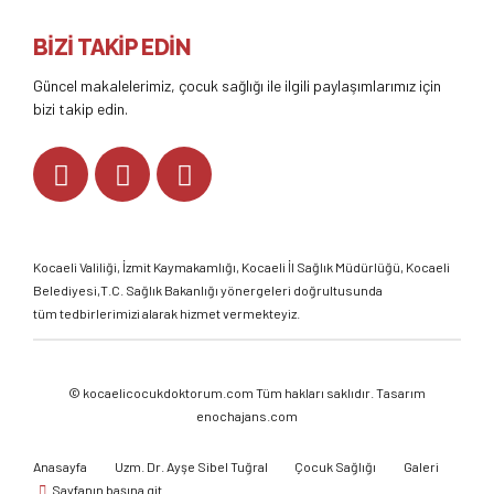
BİZİ TAKİP EDİN
Güncel makalelerimiz, çocuk sağlığı ile ilgili paylaşımlarımız için
bizi takip edin.
Kocaeli Valiliği
,
İzmit Kaymakamlığı
,
Kocaeli İl Sağlık Müdürlüğü,
Kocaeli
Belediyesi,
T.C. Sağlık Bakanlığı
yönergeleri doğrultusunda
tüm tedbirlerimizi alarak hizmet vermekteyiz.
©
kocaelicocukdoktorum.com
Tüm hakları saklıdır. Tasarım
enochajans.com
Anasayfa
Uzm. Dr. Ayşe Sibel Tuğral
Çocuk Sağlığı
Galeri
Sayfanın başına git