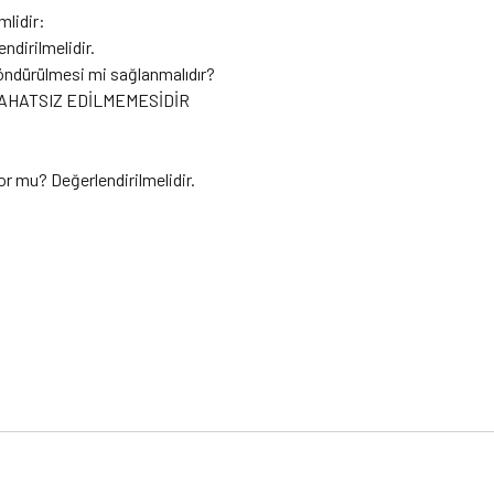
lidir:
ndirilmelidir.
döndürülmesi mi sağlanmalıdır?
RAHATSIZ EDİLMEMESİDİR
or mu? Değerlendirilmelidir.