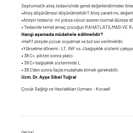
Septomatik ateş tedavisinde genel değerlendirmeler önem
•Ateş düşürülmesi düşünülmelidir? Ateş zararlı mı, değerle
•Ateşin tedavisi mi yoksa vücut ısısının normal düzeye 
• Tedavide temel amaç çocuğun RAHATLATILMASI VE 
Hangi aşamada müdahele edilmelidir?
•Hafif ateşde çocuk soyulmalı ve bol sıvı verilmelidir.
•Yükselme dönemi: LT, INF vs J bağışıklık sistemi çalışıy
• 38 C> pikten sonra plato
• 39 C> bağışıklık sisteminde L
• 38 C’den sonra ilaçla mudahale etmek gerekebilir.
Uzm. Dr. Ayşe Sibel Tuğral
Çocuk Sağlığı ve Hastalıkları Uzmanı – Kocaeli
ÖNCEKI