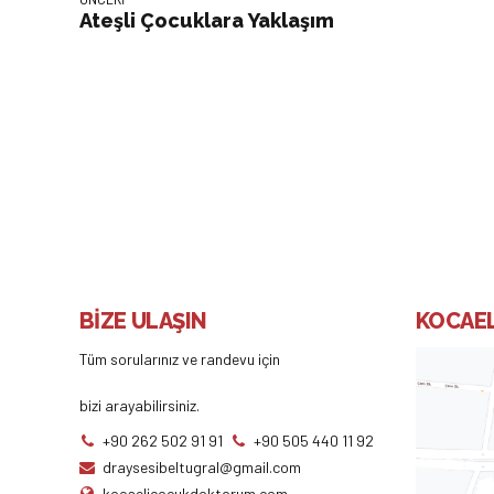
Ateşli Çocuklara Yaklaşım
BİZE ULAŞIN
KOCAEL
Tüm sorularınız ve randevu için
bizi arayabilirsiniz.
+90 262 502 91 91
+90 505 440 11 92
draysesibeltugral@gmail.com
kocaelicocukdoktorum.com