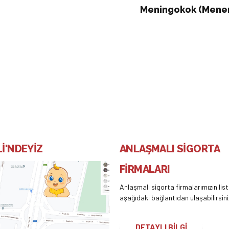
Meningokok (Menenj
İ'NDEYİZ
ANLAŞMALI SİGORTA
FİRMALARI
Anlaşmalı sigorta firmalarımızın lis
aşağıdaki bağlantıdan ulaşabilirsini
DETAYLI BİLGİ