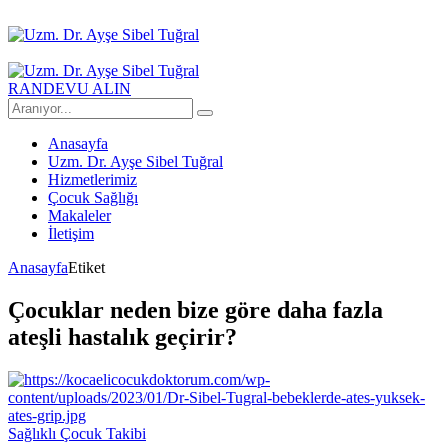
RANDEVU ALIN
Anasayfa
Uzm. Dr. Ayşe Sibel Tuğral
Hizmetlerimiz
Çocuk Sağlığı
Makaleler
İletişim
Anasayfa
Etiket
Çocuklar neden bize göre daha fazla
ateşli hastalık geçirir?
Sağlıklı Çocuk Takibi