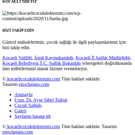
KOCAELİ'NDEYİZ
BİZİ TAKİP EDİN
Güncel makalelerimiz, çocuk sağlığı ile ilgili paylaşımlarımız için
bizi takip edin.
Kocaeli Valiliği
,
İzmit Kaymakamlığı
,
Kocaeli İl Sağlık Müdürlüğü,
Kocaeli Belediyesi,
T.C. Sağlık Bakanlığı
yönergeleri doğrultusunda
tüm tedbirlerimizi alarak hizmet vermekteyiz.
©
kocaelicocukdoktorum.com
Tüm hakları saklıdır.
Tasarım
enochajans.com
Anasayfa
Uzm. Dr. Ayşe Sibel Tuğral
Çocuk Sağlığı
Galeri
Sayfanın başına git
©
kocaelicocukdoktorum.com
Tüm hakları saklıdır. Tasarım
enochajans.com