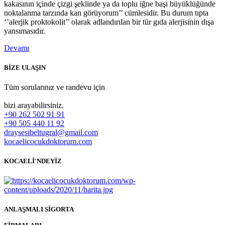
kakasının içinde çizgi şeklinde ya da toplu iğne başı büyüklüğünde
noktalanma tarzında kan görüyorum’’ cümlesidir. Bu durum tıpta
‘’alerjik proktokolit’’ olarak adlandırılan bir tür gıda alerjisinin dışa
yansımasıdır.
Devamı
BİZE ULAŞIN
Tüm sorularınız ve randevu için
bizi arayabilirsiniz.
+90 262 502 91 91
+90 505 440 11 92
draysesibeltugral@gmail.com
kocaelicocukdoktorum.com
KOCAELİ'NDEYİZ
ANLAŞMALI SİGORTA