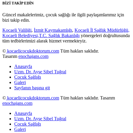
BİZİ TAKİP EDİN
Güncel makalelerimiz, çocuk sağlığı ile ilgili paylaşımlarımız için
bizi takip edin.
Kocaeli Valiliği
,
İzmit Kaymakamlığı
,
Kocaeli İl Sağlık Müdürlüğü,
Kocaeli Belediyesi,
T.C. Sağlık Bakanlığı
yönergeleri doğrultusunda
tüm tedbirlerimizi alarak hizmet vermekteyiz.
©
kocaelicocukdoktorum.com
Tüm hakları saklıdır.
Tasarım
enochajans.com
Anasayfa
Uzm. Dr. Ayşe Sibel Tuğral
Çocuk Sağlığı
Galeri
Sayfanın başına git
©
kocaelicocukdoktorum.com
Tüm hakları saklıdır. Tasarım
enochajans.com
Anasayfa
Uzm. Dr. Ayşe Sibel Tuğral
Çocuk Sağlığı
Galeri