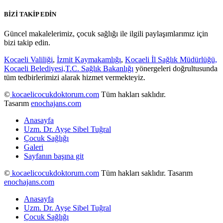
BİZİ TAKİP EDİN
Güncel makalelerimiz, çocuk sağlığı ile ilgili paylaşımlarımız için
bizi takip edin.
Kocaeli Valiliği
,
İzmit Kaymakamlığı
,
Kocaeli İl Sağlık Müdürlüğü,
Kocaeli Belediyesi,
T.C. Sağlık Bakanlığı
yönergeleri doğrultusunda
tüm tedbirlerimizi alarak hizmet vermekteyiz.
©
kocaelicocukdoktorum.com
Tüm hakları saklıdır.
Tasarım
enochajans.com
Anasayfa
Uzm. Dr. Ayşe Sibel Tuğral
Çocuk Sağlığı
Galeri
Sayfanın başına git
©
kocaelicocukdoktorum.com
Tüm hakları saklıdır. Tasarım
enochajans.com
Anasayfa
Uzm. Dr. Ayşe Sibel Tuğral
Çocuk Sağlığı