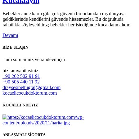
Kucaklayın
Bebekler anne karnı gibi çok güvenli bir ortamdan dış dünyaya
geldiklerinde kendilerini güvende hissetmezler. Bu doğrultuda
rahatlıkla söyleyebiliriz; bebekler her istediğinde kucaklanmalıdır.
Devamı
BİZE ULAŞIN
Tüm sorularınız ve randevu için
bizi arayabilirsiniz.
+90 262 502 91 91
+90 505 440 11 92
draysesibeltugral@gmail.com
kocaelicocukdoktorum.com
KOCAELİ'NDEYİZ
ANLAŞMALI SİGORTA