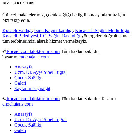
BİZİ TAKİP EDİN
Güncel makalelerimiz, çocuk sağlığı ile ilgili paylaşımlarımız için
bizi takip edin.
Kocaeli Valiliği
,
İzmit Kaymakamlığı
,
Kocaeli İl Sağlık Müdürlüğü,
Kocaeli Belediyesi,
T.C. Sağlık Bakanlığı
yönergeleri doğrultusunda
tüm tedbirlerimizi alarak hizmet vermekteyiz.
©
kocaelicocukdoktorum.com
Tüm hakları saklıdır.
Tasarım
enochajans.com
Anasayfa
Uzm. Dr. Ayşe Sibel Tuğral
Çocuk Sağlığı
Galeri
Sayfanın başına git
©
kocaelicocukdoktorum.com
Tüm hakları saklıdır. Tasarım
enochajans.com
Anasayfa
Uzm. Dr. Ayşe Sibel Tuğral
Çocuk Sağlığı
Galeri