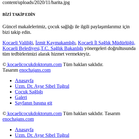
BİZİ TAKİP EDİN
Güncel makalelerimiz, çocuk sağlığı ile ilgili paylaşımlarımız için
bizi takip edin.
Kocaeli Valiliği
,
İzmit Kaymakamlığı
,
Kocaeli İl Sağlık Müdürlüğü,
Kocaeli Belediyesi,
T.C. Sağlık Bakanlığı
yönergeleri doğrultusunda
tüm tedbirlerimizi alarak hizmet vermekteyiz.
©
kocaelicocukdoktorum.com
Tüm hakları saklıdır.
Tasarım
enochajans.com
Anasayfa
Uzm. Dr. Ayşe Sibel Tuğral
Çocuk Sağlığı
Galeri
Sayfanın başına git
©
kocaelicocukdoktorum.com
Tüm hakları saklıdır. Tasarım
enochajans.com
Anasayfa
Uzm. Dr. Ayşe Sibel Tuğral