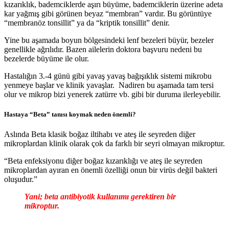
kızarıklık, bademciklerde aşırı büyüme, bademciklerin üzerine adeta
kar yağmış gibi görünen beyaz “membran” vardır. Bu görüntüye
“membranöz tonsillit” ya da “kriptik tonsillit” denir.
Yine bu aşamada boyun bölgesindeki lenf bezeleri büyür, bezeler
genellikle ağrılıdır. Bazen ailelerin doktora başvuru nedeni bu
bezelerde büyüme ile olur.
Hastalığın 3.-4 günü gibi yavaş yavaş bağışıklık sistemi mikrobu
yenmeye başlar ve klinik yavaşlar. Nadiren bu aşamada tam tersi
olur ve mikrop bizi yenerek zatürre vb. gibi bir duruma ilerleyebilir.
Hastaya “Beta” tanısı koymak neden önemli?
Aslında Beta klasik boğaz iltihabı ve ateş ile seyreden diğer
mikroplardan klinik olarak çok da farklı bir seyri olmayan mikroptur.
“Beta enfeksiyonu diğer boğaz kızarıklığı ve ateş ile seyreden
mikroplardan ayıran en önemli özelliği onun bir virüs değil bakteri
oluşudur.”
Yani; beta antibiyotik kullanımı gerektiren bir
mikroptur.