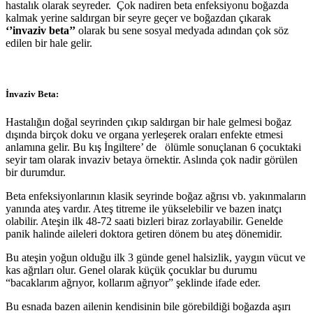
hastalık olarak seyreder. Çok nadiren beta enfeksiyonu boğazda
kalmak yerine saldırgan bir seyre geçer ve boğazdan çıkarak
‘’invaziv beta’’
olarak bu sene sosyal medyada adından çok söz
edilen bir hale gelir.
İnvaziv Beta:
Hastalığın doğal seyrinden çıkıp saldırgan bir hale gelmesi boğaz
dışında birçok doku ve organa yerleşerek oraları enfekte etmesi
anlamına gelir. Bu kış İngiltere’ de ölümle sonuçlanan 6 çocuktaki
seyir tam olarak invaziv betaya örnektir. Aslında çok nadir görülen
bir durumdur.
Beta enfeksiyonlarının klasik seyrinde boğaz ağrısı vb. yakınmaların
yanında ateş vardır. Ateş titreme ile yükselebilir ve bazen inatçı
olabilir. Ateşin ilk 48-72 saati bizleri biraz zorlayabilir. Genelde
panik halinde aileleri doktora getiren dönem bu ateş dönemidir.
Bu ateşin yoğun olduğu ilk 3 günde genel halsizlik, yaygın vücut ve
kas ağrıları olur. Genel olarak küçük çocuklar bu durumu
“bacaklarım ağrıyor, kollarım ağrıyor” şeklinde ifade eder.
Bu esnada bazen ailenin kendisinin bile görebildiği boğazda aşırı