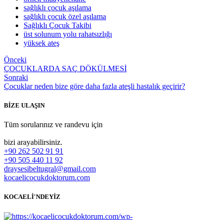
sağlıklı çocuk aşılama
sağlıklı çocuk özel aşılama
Sağlıklı Çocuk Takibi
üst solunum yolu rahatsızlığı
yüksek ateş
Önceki
ÇOCUKLARDA SAÇ DÖKÜLMESİ
Sonraki
Çocuklar neden bize göre daha fazla ateşli hastalık geçirir?
BİZE ULAŞIN
Tüm sorularınız ve randevu için
bizi arayabilirsiniz.
+90 262 502 91 91
+90 505 440 11 92
draysesibeltugral@gmail.com
kocaelicocukdoktorum.com
KOCAELİ'NDEYİZ