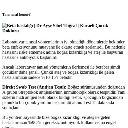
Tanı nasıl konur?
Laboratuvar tanısal yöntemlerinin iyi olmadığı dönemlerde hekimler
beta enfeksiyonunu muayene ile ekarte etmek zorlanırdı. Bu nedenle
hastasını riske etmemek adına boğaz kızarıklığı ve ateş ile başvuran
hastasına antibiyotik başlanırdı.
Ancak laboratuvar tanısal yöntemlerin ilerlemesi ile beraber şimdi
çocuklar daha şanslı. Çünkü ateş ve boğaz kızarıklığı ile gelen
hastalarımızın sadece %10-15’i betadır.
Direkt Swab Test (Antijen Testi):
Boğaz sürüntüsünden doğrudan
A grubu Streptokok antijenlerinin immünolojik olarak tespitidir. Yani
sizlerin hızlı antijen testi olarak bildiği testtir. Çocuğun boğazından
pamuklu bir çubuk yardımı ile sürüntü alınır. Test 15 dakikada
sonuçlanır.
Bu yöntem sayesinde bize boğaz kızarıklığı ve ateş ile gelen
hastalarımızın %9O’ını gereksiz antibiyotik kullanmasına engel
oluruz.