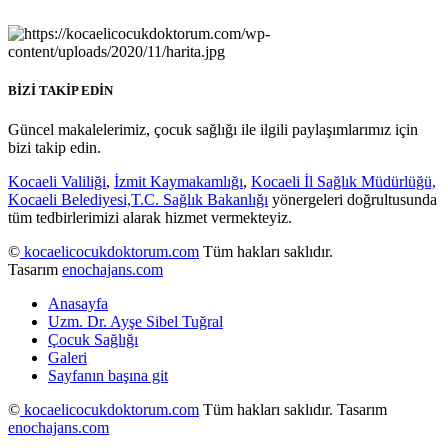
BİZİ TAKİP EDİN
Güncel makalelerimiz, çocuk sağlığı ile ilgili paylaşımlarımız için
bizi takip edin.
Kocaeli Valiliği
,
İzmit Kaymakamlığı
,
Kocaeli İl Sağlık Müdürlüğü,
Kocaeli Belediyesi,
T.C. Sağlık Bakanlığı
yönergeleri doğrultusunda
tüm tedbirlerimizi alarak hizmet vermekteyiz.
©
kocaelicocukdoktorum.com
Tüm hakları saklıdır.
Tasarım
enochajans.com
Anasayfa
Uzm. Dr. Ayşe Sibel Tuğral
Çocuk Sağlığı
Galeri
Sayfanın başına git
©
kocaelicocukdoktorum.com
Tüm hakları saklıdır. Tasarım
enochajans.com