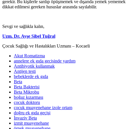
gerekir. Bu kişilerle sarılıp öpüşmemek ve dışarıda yemek yememek
dikkat edilmesi gereken hususlar arasında sayılabilir.
Sevgi ve sağlıkla kalın,
Uzm. Dr. Ayşe Sibel Tuğral
Çocuk Sağlığı ve Hastalıkları Uzmanı – Kocaeli
Akut Romatizma
annelere ek gıda geçişinde yardım
Antibiyotik kullanmak
Antijen testi
bebeklerde ek gıda
Beta
Beta Bakterisi
Beta Mikrobu
boğaz kızarması
çocuk doktoru
çocuk muayenehane izole ortam
doğru ek gıda geçişi
İnvaziv Beta
izmit muayenehane
örnek muayenehane