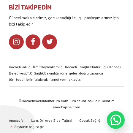
BİZİ TAKİP EDİN
Güncel makalelerimiz, çocuk sağlığı ile ilgili paylaşımlarımız için
bizi takip edin.
Kocaeli Valiliği
,
İzmit Kaymakamlığı
,
Kocaeli İl Sağlık Müdürlüğü,
Kocaeli
Belediyesi,
T.C. Sağlık Bakanlığı
yönergeleri doğrultusunda
tüm tedbirlerimizi alarak hizmet vermekteyiz.
©
kocaelicocukdoktorum.com
Tüm hakları saklıdır. Tasarım
enochajans.com
Anasayfa
Uzm. Dr. Ayşe Sibel Tuğral
Çocuk Sağlığı
Galeri
Sayfanın başına git