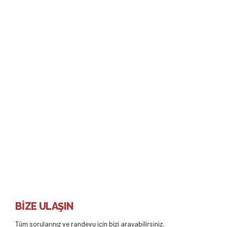
SAĞLIKLI ÇOCUK TAKIBI
Bebeklerde Emzik
Kullanımı
Emzik ile erken tanışma anne memesinin yanlış teknikle
tutulmasına neden olur. Emzik kullanılacaksa bile anne bebek
bağı kurulup anne sütü yeterli hale gelmeden başlanmamalıdır.
Genel olarak 15'nci günden önce başlanması kesinlikle önerilmez.
Devamı
BİZE ULAŞIN
Tüm sorularınız ve randevu için bizi arayabilirsiniz.