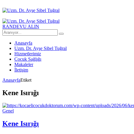
RANDEVU ALIN
Anasayfa
Uzm. Dr. Ayşe Sibel Tuğral
Hizmetlerimiz
Çocuk Sağlığı
Makaleler
İletişim
Anasayfa
Etiket
Kene Isırığı
Genel
Kene Isırığı