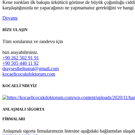
Kene ısırıkları ilk bakışta ürkütücü görünse de büyük çoğunluğu ciddi 
karşılaştığınızda ne yapacağınızı ne yapmamanız gerektiğini ve hangi be
Devamı
BİZE ULAŞIN
Tüm sorularınız ve randevu için
bizi arayabilirsiniz.
+90 262 502 91 91
+90 505 440 11 92
draysesibeltugral@gmail.com
kocaelicocukdoktorum.com
KOCAELİ'NDEYİZ
ANLAŞMALI SİGORTA
FİRMALARI
Anlaşmalı sigorta firmalarımızın listesine aşağıdaki bağlantıdan ulaşabi