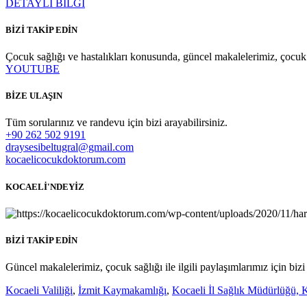
DETAYLI BİLGİ
BİZİ TAKİP EDİN
Çocuk sağlığı ve hastalıkları konusunda, güncel makalelerimiz, çocuk sağ
YOUTUBE
BİZE ULAŞIN
Tüm sorularınız ve randevu için bizi arayabilirsiniz.
+90 262 502 9191
draysesibeltugral@gmail.com
kocaelicocukdoktorum.com
KOCAELİ'NDEYİZ
BİZİ TAKİP EDİN
Güncel makalelerimiz, çocuk sağlığı ile ilgili paylaşımlarımız için bizi
Kocaeli Valiliği
,
İzmit Kaymakamlığı
,
Kocaeli İl Sağlık Müdürlüğü,
K