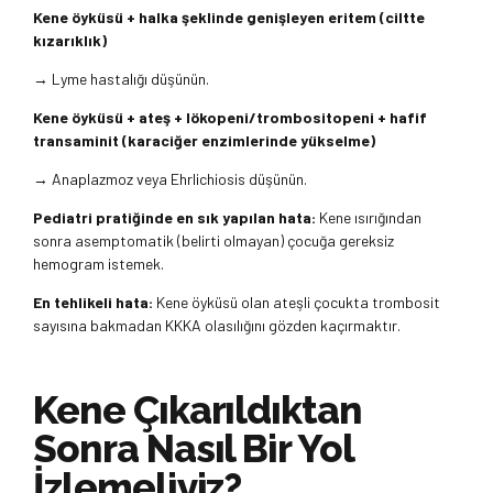
Kene öyküsü + halka şeklinde genişleyen eritem (ciltte
kızarıklık)
→ Lyme hastalığı düşünün.
Kene öyküsü + ateş + lökopeni/trombositopeni + hafif
transaminit (karaciğer enzimlerinde yükselme)
→ Anaplazmoz veya Ehrlichiosis düşünün.
Pediatri pratiğinde en sık yapılan hata:
Kene ısırığından
sonra asemptomatik (belirti olmayan) çocuğa gereksiz
hemogram istemek.
En tehlikeli hata:
Kene öyküsü olan ateşli çocukta trombosit
sayısına bakmadan KKKA olasılığını gözden kaçırmaktır.
Kene Çıkarıldıktan
Sonra Nasıl Bir Yol
İzlemeliyiz?