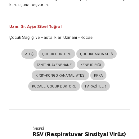
kuruluşuna başvurun.
Uzm. Dr. Ayşe Sibel Tuğral
Çocuk Sağlığı ve Hastalıkları Uzmanı – Kocaeli
ATEŞ
ÇOCUK DOKTORU
ÇOCUKLARDA ATEŞ
IZMIT MUAYENEHANE
KENE ISIRIĞI
KIRIM-KONGO KANAMALI ATEŞI
KKKA
KOCAELI ÇOCUK DOKTORU
PARAZITLER
ÖNCEKI
RSV (Respiratuvar Sinsityal Virüs)