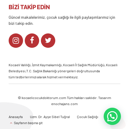
BİZİ TAKİP EDİN
Güncel makalelerimiz, çocuk sağlığı ile ilgili paylaşımlarımız için
bizi takip edin.
Kocaeli Valiliği
,
İzmit Kaymakamlığı
,
Kocaeli İl Sağlık Müdürlüğü,
Kocaeli
Belediyesi,
T.C. Sağlık Bakanlığı
yönergeleri doğrultusunda
tüm tedbirlerimizi alarak hizmet vermekteyiz.
©
kocaelicocukdoktorum.com
Tüm hakları saklıdır. Tasarım
enochajans.com
Anasayfa
Uzm. Dr. Ayşe Sibel Tuğral
Çocuk Sağlığı
Galeri
Sayfanın başına git