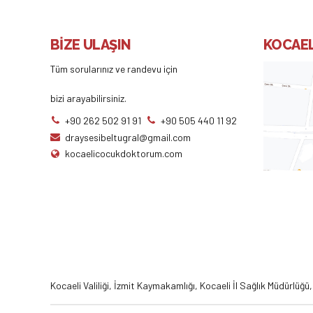
BİZE ULAŞIN
KOCAEL
Tüm sorularınız ve randevu için
bizi arayabilirsiniz.
+90 262 502 91 91
+90 505 440 11 92
draysesibeltugral@gmail.com
kocaelicocukdoktorum.com
Kocaeli Valiliği
,
İzmit Kaymakamlığı
,
Kocaeli İl Sağlık Müdürlüğü