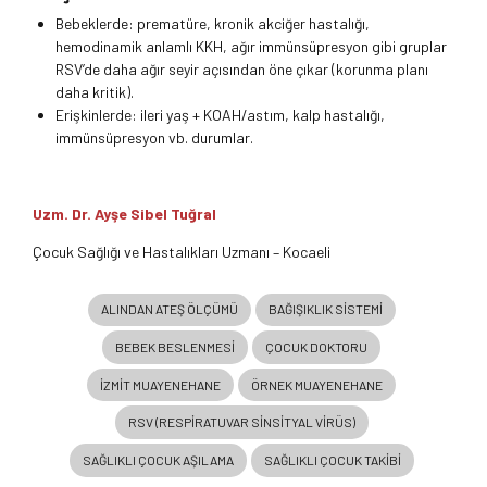
Bebeklerde: prematüre, kronik akciğer hastalığı,
hemodinamik anlamlı KKH, ağır immünsüpresyon gibi gruplar
RSV’de daha ağır seyir açısından öne çıkar (korunma planı
daha kritik).
Erişkinlerde: ileri yaş + KOAH/astım, kalp hastalığı,
immünsüpresyon vb. durumlar.
Uzm. Dr. Ayşe Sibel Tuğral
Çocuk Sağlığı ve Hastalıkları Uzmanı – Kocaeli
ALINDAN ATEŞ ÖLÇÜMÜ
BAĞIŞIKLIK SISTEMI
BEBEK BESLENMESI
ÇOCUK DOKTORU
IZMIT MUAYENEHANE
ÖRNEK MUAYENEHANE
RSV (RESPIRATUVAR SINSITYAL VIRÜS)
SAĞLIKLI ÇOCUK AŞILAMA
SAĞLIKLI ÇOCUK TAKIBI