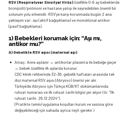
RSV (Respiratuvar Sinsityal Virüs)
özellikle 0–6 ay bebeklerde
bronşiolit/pnömoni ve hastane yatışı ile seyredebilen önemli bir
solunum yolu etkenidir. RSV’ye karşı korunmada bugün 2 ana
yaklaşım var: aşı (aktif bağışıklama) ve monoklonal antikor
(pasif bağışıklama).
1) Bebekleri korumak için: “Aşı mı,
antikor mu?”
A) Gebelikte RSV aşısı (maternal aşı)
Amaç: Anne aşılanır → antikorlar plasenta ile bebeğe geçer
→ bebek özellikle ilk aylarda korunur.
CDC klinik rehberinde 32–36. gebelik haftaları arasında tek
doz maternal RSV aşısı (Abrysvo) önerisi yer alır.
Türkiye’de Abrysvo için Türkçe KÜB/KT dokümanlarında
ruhsat numarası ve ilk ruhsat tarihi bilgisi yer alıyor (ör. “İlk
ruhsat tarihi: 26.12.2024”).
(Pratikte temin/uygulama koşulları kurum ve sezona göre
değişebileceği için sahada ayrıca teyit gerekir.)