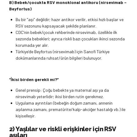
B) Bebek/çocukta RSV monoklonal antikoru (nirsevimab –
Beyfortus)
Bu bir “aşı” değildir; hazır antikor verilir, etkisi hızlı başlar ve
RSV sezonunu kapsayacak şekilde planlanır.
CDC’nin bebek/çocuk rehberinde nirsevimab, özellikle ilk
sezonda bebekleri; ayrıca riskli bazı çocukları ikinci sezonda
korumada yer alır.
Türkiye’de Beyfortus (nirsevimab) için Sanofi Türkiye
dokümanlarında ruhsat/ürün bilgileri bulunuyor.
“İkisi birden gerekli mi?”
Genel prensip: Çoğu bebekte ya maternal aşı ya da
nirsevimab yeterlidir; ikisi birden rutin gerekmez.
Uygulama ayrıntıları (bebeğin doğum zamanı, annenin
aşılanma zamanı, prematürite/kalp-akciğer hastalığı vb.) ile
kişiselleşir.
2) Yaşlılar ve riskli erişkinler için RSV
aşıları