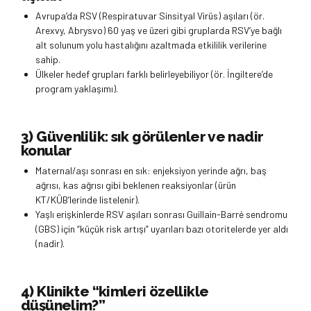
Avrupa’da RSV (Respiratuvar Sinsityal Virüs) aşıları (ör.
Arexvy, Abrysvo) 60 yaş ve üzeri gibi gruplarda RSV’ye bağlı
alt solunum yolu hastalığını azaltmada etkililik verilerine
sahip.
Ülkeler hedef grupları farklı belirleyebiliyor (ör. İngiltere’de
program yaklaşımı).
3) Güvenlilik: sık görülenler ve nadir
konular
Maternal/aşı sonrası en sık: enjeksiyon yerinde ağrı, baş
ağrısı, kas ağrısı gibi beklenen reaksiyonlar (ürün
KT/KÜB’lerinde listelenir).
Yaşlı erişkinlerde RSV aşıları sonrası Guillain-Barré sendromu
(GBS) için “küçük risk artışı” uyarıları bazı otoritelerde yer aldı
(nadir).
4) Klinikte “kimleri özellikle
düşünelim?”