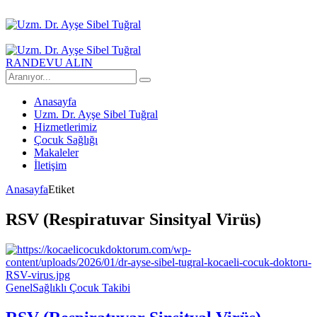
RANDEVU ALIN
Anasayfa
Uzm. Dr. Ayşe Sibel Tuğral
Hizmetlerimiz
Çocuk Sağlığı
Makaleler
İletişim
Anasayfa
Etiket
RSV (Respiratuvar Sinsityal Virüs)
Genel
Sağlıklı Çocuk Takibi