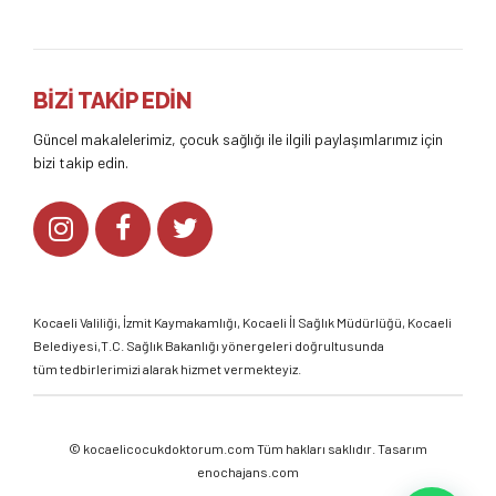
BİZİ TAKİP EDİN
Güncel makalelerimiz, çocuk sağlığı ile ilgili paylaşımlarımız için
bizi takip edin.
Kocaeli Valiliği
,
İzmit Kaymakamlığı
,
Kocaeli İl Sağlık Müdürlüğü,
Kocaeli
Belediyesi,
T.C. Sağlık Bakanlığı
yönergeleri doğrultusunda
tüm tedbirlerimizi alarak hizmet vermekteyiz.
©
kocaelicocukdoktorum.com
Tüm hakları saklıdır. Tasarım
enochajans.com