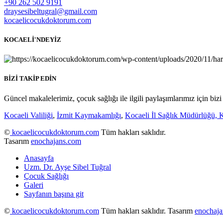
+90 262 502 9191
draysesibeltugral@gmail.com
kocaelicocukdoktorum.com
KOCAELİ'NDEYİZ
BİZİ TAKİP EDİN
Güncel makalelerimiz, çocuk sağlığı ile ilgili paylaşımlarımız için bizi
Kocaeli Valiliği
,
İzmit Kaymakamlığı
,
Kocaeli İl Sağlık Müdürlüğü,
K
©
kocaelicocukdoktorum.com
Tüm hakları saklıdır.
Tasarım
enochajans.com
Anasayfa
Uzm. Dr. Ayşe Sibel Tuğral
Çocuk Sağlığı
Galeri
Sayfanın başına git
©
kocaelicocukdoktorum.com
Tüm hakları saklıdır. Tasarım
enochaj