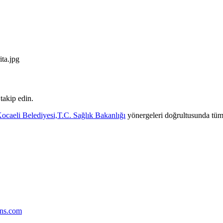
 takip edin.
ocaeli Belediyesi,
T.C. Sağlık Bakanlığı
yönergeleri doğrultusunda tüm 
ans.com