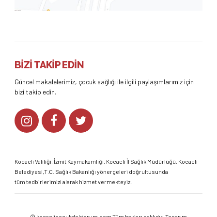
BİZİ TAKİP EDİN
Güncel makalelerimiz, çocuk sağlığı ile ilgili paylaşımlarımız için
bizi takip edin.
Kocaeli Valiliği
,
İzmit Kaymakamlığı
,
Kocaeli İl Sağlık Müdürlüğü,
Kocaeli
Belediyesi,
T.C. Sağlık Bakanlığı
yönergeleri doğrultusunda
tüm tedbirlerimizi alarak hizmet vermekteyiz.
©
kocaelicocukdoktorum.com
Tüm hakları saklıdır. Tasarım