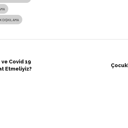
AMA
K DIŞKILAMA
i ve Covid 19
Çocukl
at Etmeliyiz?