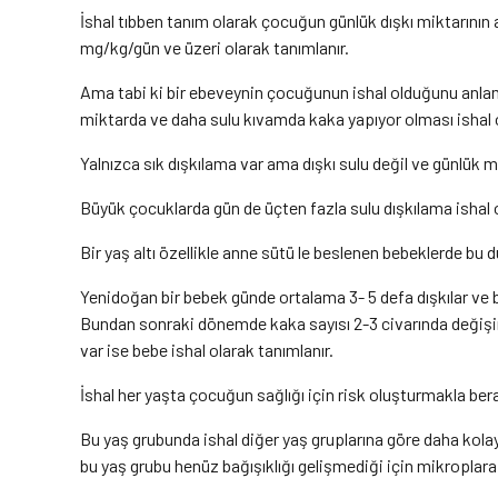
İshal tıbben tanım olarak çocuğun günlük dışkı miktarının 
mg/kg/gün ve üzeri olarak tanımlanır.
Ama tabi ki bir ebeveynin çocuğunun ishal olduğunu anla
miktarda ve daha sulu kıvamda kaka yapıyor olması ishal o
Yalnızca sık dışkılama var ama dışkı sulu değil ve günlük 
Büyük çocuklarda gün de üçten fazla sulu dışkılama ishal ol
Bir yaş altı özellikle anne sütü le beslenen bebeklerde bu d
Yenidoğan bir bebek günde ortalama 3- 5 defa dışkılar ve bu
Bundan sonraki dönemde kaka sayısı 2-3 civarında değişir.
var ise bebe ishal olarak tanımlanır.
İshal her yaşta çocuğun sağlığı için risk oluşturmakla berab
Bu yaş grubunda ishal diğer yaş gruplarına göre daha kola
bu yaş grubu henüz bağışıklığı gelişmediği için mikroplara 