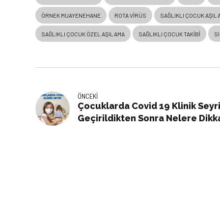
ÖRNEK MUAYENEHANE
ROTA VIRÜS
SAĞLIKLI ÇOCUK AŞIL
SAĞLIKLI ÇOCUK ÖZEL AŞILAMA
SAĞLIKLI ÇOCUK TAKIBI
SI
ÖNCEKI
Çocuklarda Covid 19 Klinik Seyr
Geçirildikten Sonra Nelere Dikk