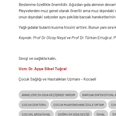
Beslenme özellikle önemlidir. Ağızdan gıda alımının devam ed
Meyvelerden muz genel olarak önerilir ama muz dışındaki me
onun dışındaki sebzeler aynı şekilde barsak hareketlerini
Yağlı gıdalar bulantı kusma hissini arttırır. Bunun yanı sıra
Kaynak: Prof Dr Olcay Neyzi ve Prof Dr Türkan Ertuğrul. 
Sevgi ve sağlıkla kalın,
Uzm. Dr. Ayşe Sibel Tuğral
Çocuk Sağlığı ve Hastalıkları Uzmanı – Kocaeli
ANNELERE EK GIDA GEÇIŞINDE YARDIM
BARSAK ENFEKSIYONLA
ÇOCUK DOKTORU
ÇOCUK MUAYENEHANE IZOLE ORTAM
ÇO
ÇOCUKLARDA ISHAL
DOĞRU EK GIDA GEÇIŞI
İSHAL
IZ