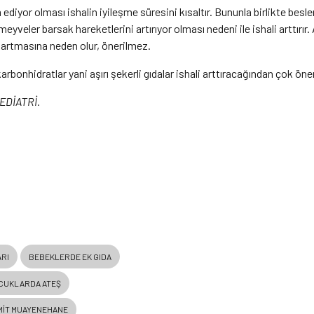
iyor olması ishalin iyileşme süresini kısaltır. Bununla birlikte beslenm
yveler barsak hareketlerini artırıyor olması nedeni ile ishali arttırır
n artmasına neden olur, önerilmez.
 karbonhidratlar yani aşırı şekerli gıdalar ishali arttıracağından çok ön
PEDİATRİ.
RI
BEBEKLERDE EK GIDA
CUKLARDA ATEŞ
MIT MUAYENEHANE