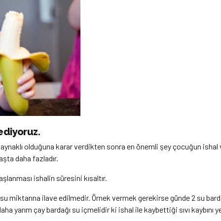
ediyoruz.
kaynaklı olduğuna karar verdikten sonra en önemli şey çocuğun ishal v
yaşta daha fazladır.
aşlanması ishalin süresini kısaltır.
ığı su miktarına ilave edilmedir. Örnek vermek gerekirse günde 2 su ba
daha yarım çay bardağı su içmelidir ki ishal ile kaybettiği sıvı kaybını 