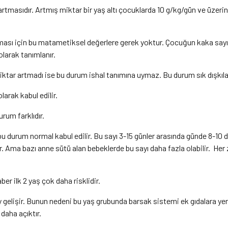
artmasıdır. Artmış miktar bir yaş altı çocuklarda 10 g/kg/gün ve üzer
ması için bu matametiksel değerlere gerek yoktur. Çocuğun kaka sayı
larak tanımlanır.
miktar artmadı ise bu durum ishal tanımına uymaz. Bu durum sık dışkıl
arak kabul edilir.
urum farklıdır.
 durum normal kabul edilir. Bu sayı 3-15 günler arasında günde 8-10 def
 Ama bazı anne sütü alan bebeklerde bu sayı daha fazla olabilir.
Her 
er ilk 2 yaş çok daha risklidir.
y gelişir. Bunun nedeni bu yaş grubunda barsak sistemi ek gıdalara yen
daha açıktır.