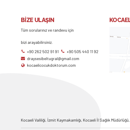
BİZE ULAŞIN
KOCAEL
Tüm sorularınız ve randevu için
bizi arayabilirsiniz.
+90 262 502 91 91
+90 505 440 11 92
draysesibeltugral@gmail.com
kocaelicocukdoktorum.com
Kocaeli Valiliği
,
İzmit Kaymakamlığı
,
Kocaeli İl Sağlık Müdürlüğü