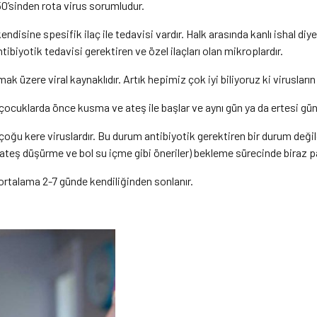
50’sinden rota virus sorumludur.
disine spesifik ilaç ile tedavisi vardır. Halk arasında kanlı ishal di
ibiyotik tedavisi gerektiren ve özel ilaçları olan mikroplardır.
ak üzere viral kaynaklıdır. Artık hepimiz çok iyi biliyoruz ki virusların
 çocuklarda önce kusma ve ateş ile başlar ve aynı gün ya da ertesi gün i
ğu kere viruslardır. Bu durum antibiyotik gerektiren bir durum değild
 ateş düşürme ve bol su içme gibi öneriler) bekleme sürecinde biraz pa
ortalama 2-7 günde kendiliğinden sonlanır.