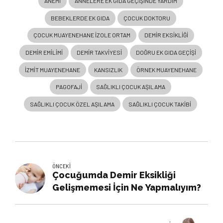
ANEMI
ANNELERE EK GIDA GEÇIŞINDE YARDIM
BEBEKLERDE EK GIDA
ÇOCUK DOKTORU
ÇOCUK MUAYENEHANE IZOLE ORTAM
DEMIR EKSIKLIĞI
DEMIR EMILIMI
DEMIR TAKVIYESI
DOĞRU EK GIDA GEÇIŞI
IZMIT MUAYENEHANE
KANSIZLIK
ÖRNEK MUAYENEHANE
PAGOFAJI
SAĞLIKLI ÇOCUK AŞILAMA
SAĞLIKLI ÇOCUK ÖZEL AŞILAMA
SAĞLIKLI ÇOCUK TAKIBI
ÖNCEKI
Çocuğumda Demir Eksikliği
Gelişmemesi İçin Ne Yapmalıyım?