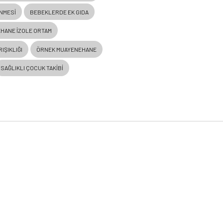
NMESI
BEBEKLERDE EK GIDA
HANE IZOLE ORTAM
IŞIKLIĞI
ÖRNEK MUAYENEHANE
SAĞLIKLI ÇOCUK TAKIBI