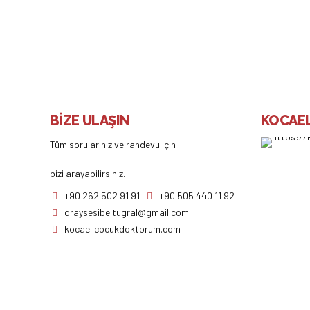
BİZE ULAŞIN
KOCAEL
Tüm sorularınız ve randevu için
bizi arayabilirsiniz.
+90 262 502 91 91
+90 505 440 11 92
draysesibeltugral@gmail.com
kocaelicocukdoktorum.com