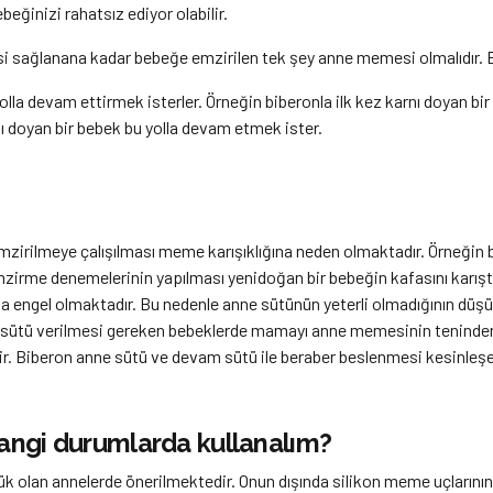
ğinizi rahatsız ediyor olabilir.
esi sağlanana kadar bebeğe emzirilen tek şey anne memesi olmalıdır
yolla devam ettirmek isterler. Örneğin biberonla ilk kez karnı doyan bi
 doyan bir bebek bu yolla devam etmek ister.
emzirilmeye çalışılması meme karışıklığına neden olmaktadır. Örneğin 
zirme denemelerinin yapılması yenidoğan bir bebeğin kafasını karış
 engel olmaktadır. Bu nedenle anne sütünün yeterli olmadığının düşü
sütü verilmesi gereken bebeklerde mamayı anne memesinin teninden
. Biberon anne sütü ve devam sütü ile beraber beslenmesi kesinleşen
angi durumlarda kullanalım?
olan annelerde önerilmektedir. Onun dışında silikon meme uçlarının t