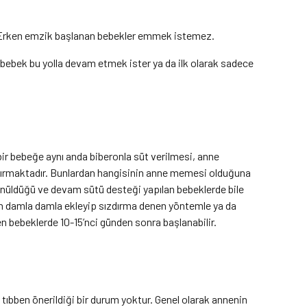
. Erken emzik başlanan bebekler emmek istemez.
r bebek bu yolla devam etmek ister ya da ilk olarak sadece
bir bebeğe aynı anda biberonla süt verilmesi, anne
tırmaktadır. Bunlardan hangisinin anne memesi olduğuna
nüldüğü ve devam sütü desteği yapılan bebeklerde bile
 damla damla ekleyip sızdırma denen yöntemle ya da
 bebeklerde 10-15’nci günden sonra başlanabilir.
ıbben önerildiği bir durum yoktur. Genel olarak annenin