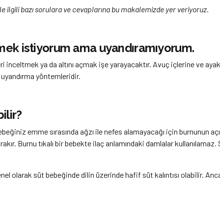
le ilgili bazı sorulara ve cevaplarına bu makalemizde yer veriyoruz.
rmek istiyorum ama uyandıramıyorum.
ri inceltmek ya da altını açmak işe yarayacaktır. Avuç içlerine ve a
 uyandırma yöntemleridir.
lir?
Bebeğiniz emme sırasında ağzı ile nefes alamayacağı için burnunun açı
kır. Burnu tıkalı bir bebekte ilaç anlamındaki damlalar kullanılamaz.
 olarak süt bebeğinde dilin üzerinde hafif süt kalıntısı olabilir. Anca