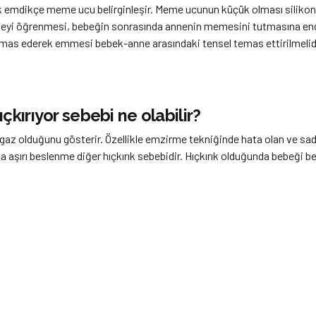
emdikçe meme ucu belirginleşir. Meme ucunun küçük olması silikon uç 
eyi öğrenmesi, bebeğin sonrasında annenin memesini tutmasına engel
mas ederek emmesi bebek-anne arasındaki tensel temas ettirilmelidi
kırıyor sebebi ne olabilir?
e gaz olduğunu gösterir. Özellikle emzirme tekniğinde hata olan ve
ca aşırı beslenme diğer hıçkırık sebebidir. Hıçkırık olduğunda bebeği b