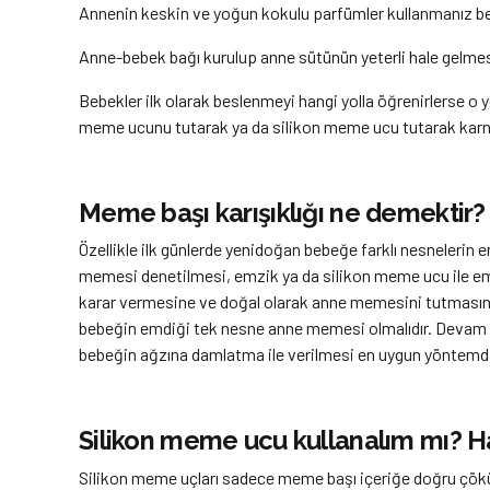
Annenin keskin ve yoğun kokulu parfümler kullanmanız bebe
Anne-bebek bağı kurulup anne sütünün yeterli hale gelm
Bebekler ilk olarak beslenmeyi hangi yolla öğrenirlerse o 
meme ucunu tutarak ya da silikon meme ucu tutarak karnı
Meme başı karışıklığı ne demektir?
Özellikle ilk günlerde yenidoğan bebeğe farklı nesnelerin 
memesi denetilmesi, emzik ya da silikon meme ucu ile em
karar vermesine ve doğal olarak anne memesini tutmasına
bebeğin emdiği tek nesne anne memesi olmalıdır. Devam 
bebeğin ağzına damlatma ile verilmesi en uygun yöntemdir
Silikon meme ucu kullanalım mı? H
Silikon meme uçları sadece meme başı içeriğe doğru çökük 