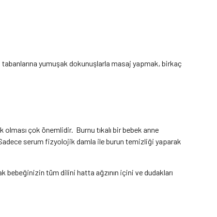
yak tabanlarına yumuşak dokunuşlarla masaj yapmak, birkaç
k olması çok önemlidir. Burnu tıkalı bir bebek anne
 Sadece serum fizyolojik damla ile burun temizliği yaparak
k bebeğinizin tüm dilini hatta ağzının içini ve dudakları