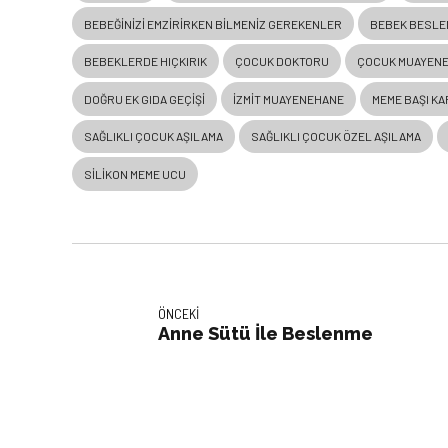
BEBEĞINIZI EMZIRIRKEN BILMENIZ GEREKENLER
BEBEK BESLE
BEBEKLERDE HIÇKIRIK
ÇOCUK DOKTORU
ÇOCUK MUAYENE
DOĞRU EK GIDA GEÇIŞI
IZMIT MUAYENEHANE
MEME BAŞI KAR
SAĞLIKLI ÇOCUK AŞILAMA
SAĞLIKLI ÇOCUK ÖZEL AŞILAMA
SILIKON MEME UCU
ÖNCEKI
Anne Sütü İle Beslenme